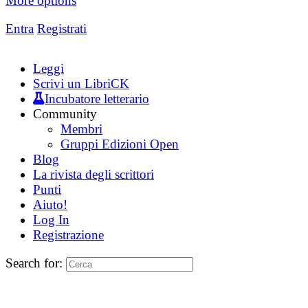
More options
Entra
Registrati
Leggi
Scrivi un LibriCK
Incubatore letterario
Community
Membri
Gruppi Edizioni Open
Blog
La rivista degli scrittori
Punti
Aiuto!
Log In
Registrazione
Search for: