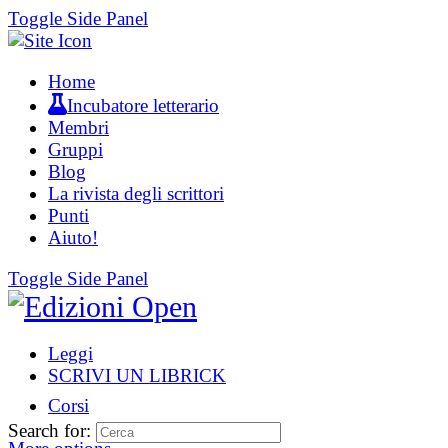
Toggle Side Panel
Home
Incubatore letterario
Membri
Gruppi
Blog
La rivista degli scrittori
Punti
Aiuto!
Toggle Side Panel
Leggi
SCRIVI UN LIBRICK
Corsi
Search for: