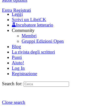
More options
Entra
Registrati
Leggi
Scrivi un LibriCK
Incubatore letterario
Community
Membri
Gruppi Edizioni Open
Blog
La rivista degli scrittori
Punti
Aiuto!
Log In
Registrazione
Search for:
Close search