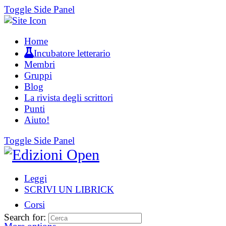
Toggle Side Panel
Home
Incubatore letterario
Membri
Gruppi
Blog
La rivista degli scrittori
Punti
Aiuto!
Toggle Side Panel
Leggi
SCRIVI UN LIBRICK
Corsi
Search for: