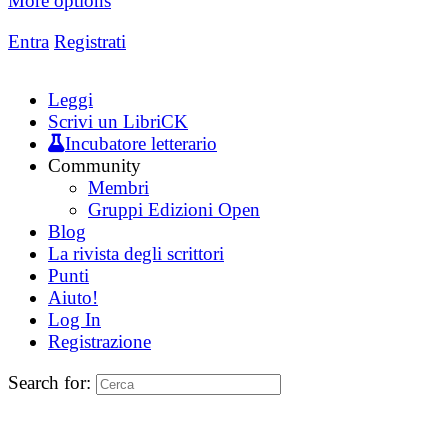
More options
Entra
Registrati
Leggi
Scrivi un LibriCK
Incubatore letterario
Community
Membri
Gruppi Edizioni Open
Blog
La rivista degli scrittori
Punti
Aiuto!
Log In
Registrazione
Search for: