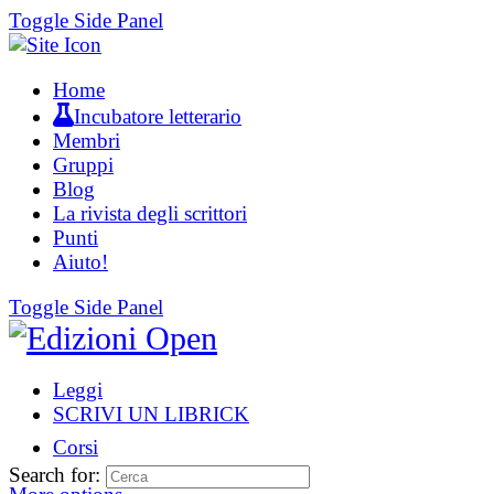
Toggle Side Panel
Home
Incubatore letterario
Membri
Gruppi
Blog
La rivista degli scrittori
Punti
Aiuto!
Toggle Side Panel
Leggi
SCRIVI UN LIBRICK
Corsi
Search for: