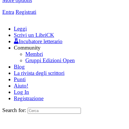
More options
Entra
Registrati
Leggi
Scrivi un LibriCK
Incubatore letterario
Community
Membri
Gruppi Edizioni Open
Blog
La rivista degli scrittori
Punti
Aiuto!
Log In
Registrazione
Search for: