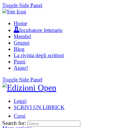
Toggle Side Panel
Home
Incubatore letterario
Membri
Gruppi
Blog
La rivista degli scrittori
Punti
Aiuto!
Toggle Side Panel
Leggi
SCRIVI UN LIBRICK
Corsi
Search for: