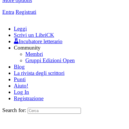
More options
Entra
Registrati
Leggi
Scrivi un LibriCK
Incubatore letterario
Community
Membri
Gruppi Edizioni Open
Blog
La rivista degli scrittori
Punti
Aiuto!
Log In
Registrazione
Search for: