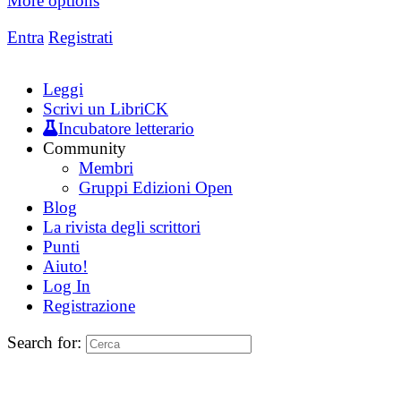
More options
Entra
Registrati
Leggi
Scrivi un LibriCK
Incubatore letterario
Community
Membri
Gruppi Edizioni Open
Blog
La rivista degli scrittori
Punti
Aiuto!
Log In
Registrazione
Search for: