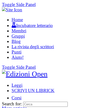
Toggle Side Panel
Home
Incubatore letterario
Membri
Gruppi
Blog
La rivista degli scrittori
Punti
Aiuto!
Toggle Side Panel
Leggi
SCRIVI UN LIBRICK
Corsi
Search for: