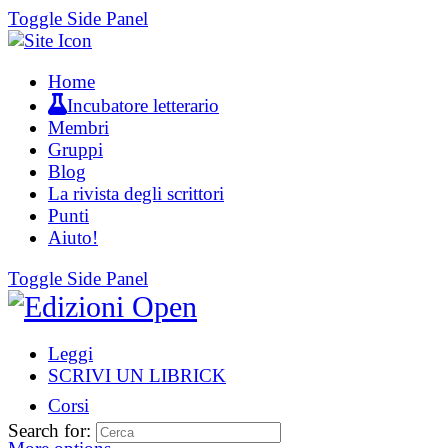
Toggle Side Panel
Home
Incubatore letterario
Membri
Gruppi
Blog
La rivista degli scrittori
Punti
Aiuto!
Toggle Side Panel
Leggi
SCRIVI UN LIBRICK
Corsi
Search for: