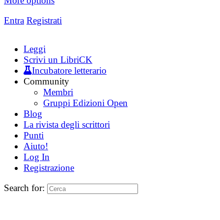
More options
Entra
Registrati
Leggi
Scrivi un LibriCK
Incubatore letterario
Community
Membri
Gruppi Edizioni Open
Blog
La rivista degli scrittori
Punti
Aiuto!
Log In
Registrazione
Search for: