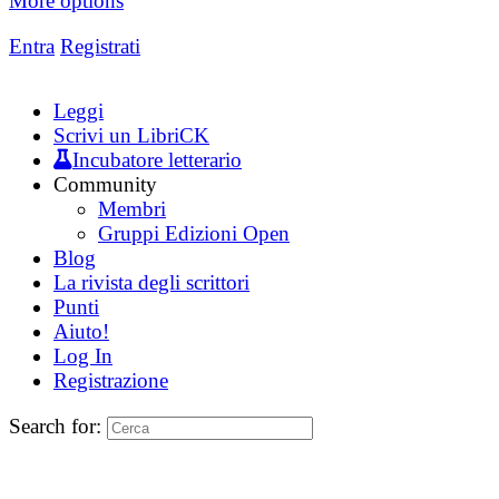
More options
Entra
Registrati
Leggi
Scrivi un LibriCK
Incubatore letterario
Community
Membri
Gruppi Edizioni Open
Blog
La rivista degli scrittori
Punti
Aiuto!
Log In
Registrazione
Search for: