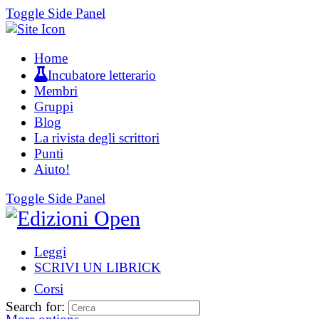
Toggle Side Panel
Home
Incubatore letterario
Membri
Gruppi
Blog
La rivista degli scrittori
Punti
Aiuto!
Toggle Side Panel
Leggi
SCRIVI UN LIBRICK
Corsi
Search for: