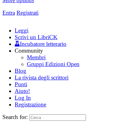
More options
Entra
Registrati
Leggi
Scrivi un LibriCK
Incubatore letterario
Community
Membri
Gruppi Edizioni Open
Blog
La rivista degli scrittori
Punti
Aiuto!
Log In
Registrazione
Search for: