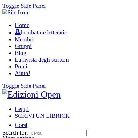
Toggle Side Panel
Home
Incubatore letterario
Membri
Gruppi
Blog
La rivista degli scrittori
Punti
Aiuto!
Toggle Side Panel
Leggi
SCRIVI UN LIBRICK
Corsi
Search for: