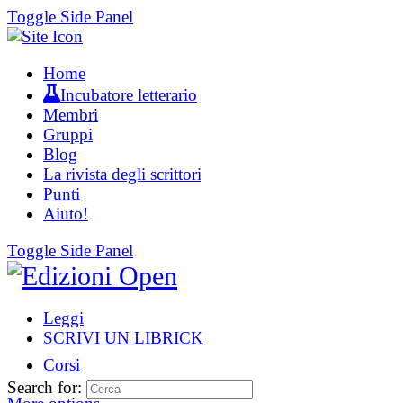
Toggle Side Panel
Home
Incubatore letterario
Membri
Gruppi
Blog
La rivista degli scrittori
Punti
Aiuto!
Toggle Side Panel
Leggi
SCRIVI UN LIBRICK
Corsi
Search for: