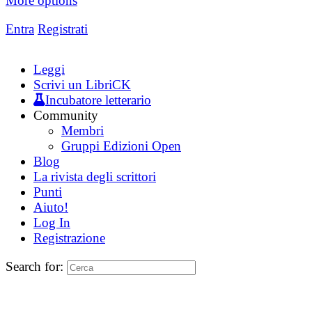
More options
Entra
Registrati
Leggi
Scrivi un LibriCK
Incubatore letterario
Community
Membri
Gruppi Edizioni Open
Blog
La rivista degli scrittori
Punti
Aiuto!
Log In
Registrazione
Search for: