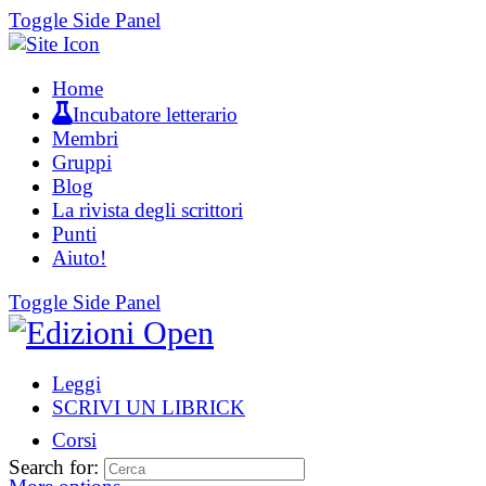
Toggle Side Panel
Home
Incubatore letterario
Membri
Gruppi
Blog
La rivista degli scrittori
Punti
Aiuto!
Toggle Side Panel
Leggi
SCRIVI UN LIBRICK
Corsi
Search for: