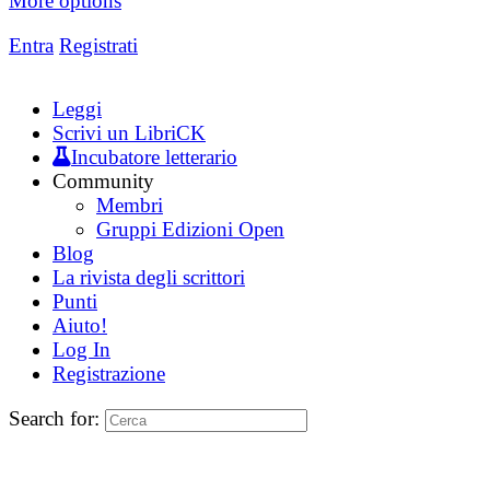
More options
Entra
Registrati
Leggi
Scrivi un LibriCK
Incubatore letterario
Community
Membri
Gruppi Edizioni Open
Blog
La rivista degli scrittori
Punti
Aiuto!
Log In
Registrazione
Search for: