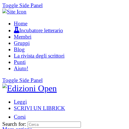
Toggle Side Panel
Home
Incubatore letterario
Membri
Gruppi
Blog
La rivista degli scrittori
Punti
Aiuto!
Toggle Side Panel
Leggi
SCRIVI UN LIBRICK
Corsi
Search for: