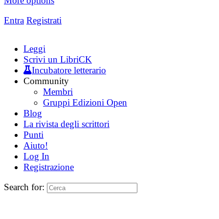
More options
Entra
Registrati
Leggi
Scrivi un LibriCK
Incubatore letterario
Community
Membri
Gruppi Edizioni Open
Blog
La rivista degli scrittori
Punti
Aiuto!
Log In
Registrazione
Search for: