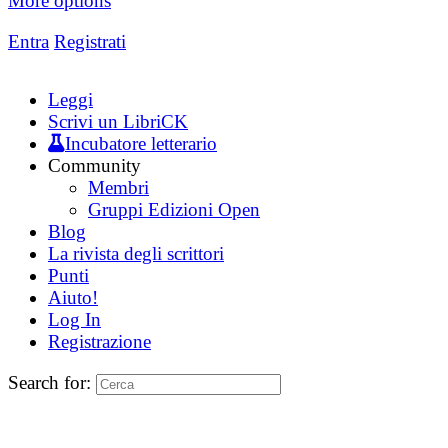
More options
Entra
Registrati
Leggi
Scrivi un LibriCK
Incubatore letterario
Community
Membri
Gruppi Edizioni Open
Blog
La rivista degli scrittori
Punti
Aiuto!
Log In
Registrazione
Search for: