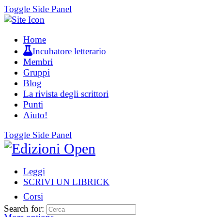
Toggle Side Panel
Home
Incubatore letterario
Membri
Gruppi
Blog
La rivista degli scrittori
Punti
Aiuto!
Toggle Side Panel
Leggi
SCRIVI UN LIBRICK
Corsi
Search for: