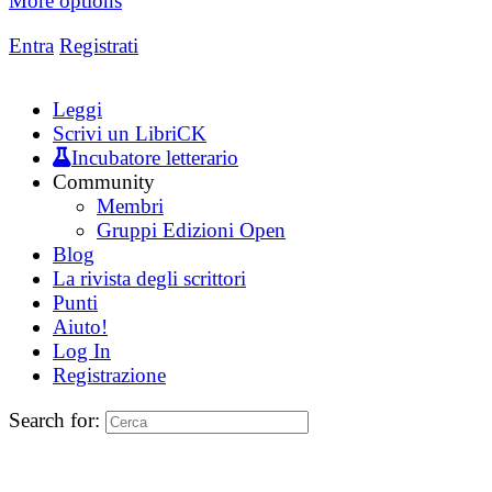
More options
Entra
Registrati
Leggi
Scrivi un LibriCK
Incubatore letterario
Community
Membri
Gruppi Edizioni Open
Blog
La rivista degli scrittori
Punti
Aiuto!
Log In
Registrazione
Search for: