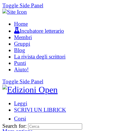
Toggle Side Panel
Home
Incubatore letterario
Membri
Gruppi
Blog
La rivista degli scrittori
Punti
Aiuto!
Toggle Side Panel
Leggi
SCRIVI UN LIBRICK
Corsi
Search for: