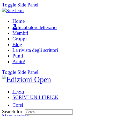
Toggle Side Panel
Home
Incubatore letterario
Membri
Gruppi
Blog
La rivista degli scrittori
Punti
Aiuto!
Toggle Side Panel
Leggi
SCRIVI UN LIBRICK
Corsi
Search for: