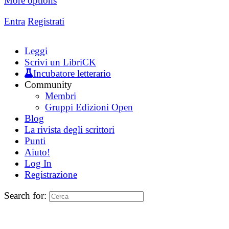
More options
Entra
Registrati
Leggi
Scrivi un LibriCK
Incubatore letterario
Community
Membri
Gruppi Edizioni Open
Blog
La rivista degli scrittori
Punti
Aiuto!
Log In
Registrazione
Search for: