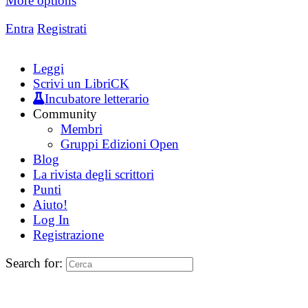
More options
Entra
Registrati
Leggi
Scrivi un LibriCK
Incubatore letterario
Community
Membri
Gruppi Edizioni Open
Blog
La rivista degli scrittori
Punti
Aiuto!
Log In
Registrazione
Search for: