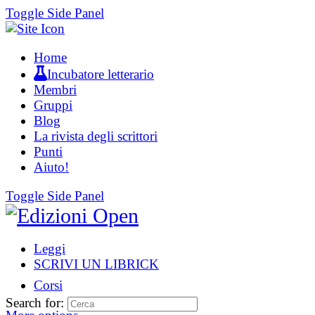
Toggle Side Panel
Home
Incubatore letterario
Membri
Gruppi
Blog
La rivista degli scrittori
Punti
Aiuto!
Toggle Side Panel
Leggi
SCRIVI UN LIBRICK
Corsi
Search for: