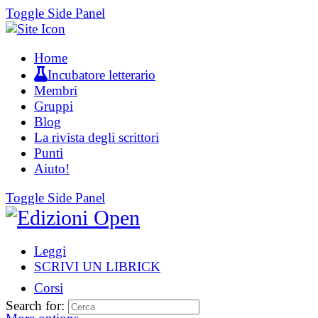
Toggle Side Panel
Home
Incubatore letterario
Membri
Gruppi
Blog
La rivista degli scrittori
Punti
Aiuto!
Toggle Side Panel
Leggi
SCRIVI UN LIBRICK
Corsi
Search for: