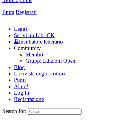
More options
Entra
Registrati
Leggi
Scrivi un LibriCK
Incubatore letterario
Community
Membri
Gruppi Edizioni Open
Blog
La rivista degli scrittori
Punti
Aiuto!
Log In
Registrazione
Search for: