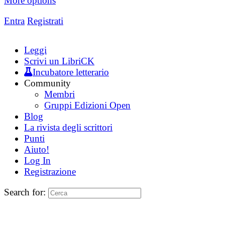
More options
Entra
Registrati
Leggi
Scrivi un LibriCK
Incubatore letterario
Community
Membri
Gruppi Edizioni Open
Blog
La rivista degli scrittori
Punti
Aiuto!
Log In
Registrazione
Search for: