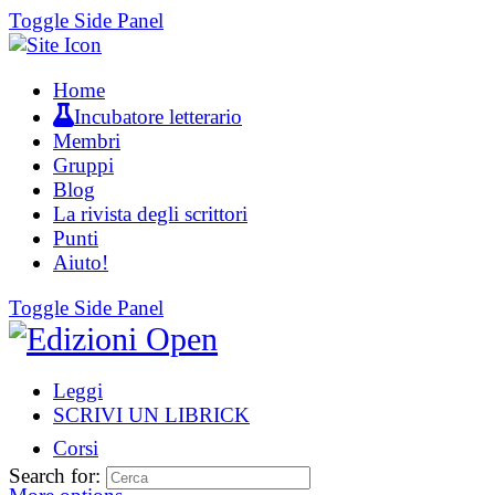
Toggle Side Panel
Home
Incubatore letterario
Membri
Gruppi
Blog
La rivista degli scrittori
Punti
Aiuto!
Toggle Side Panel
Leggi
SCRIVI UN LIBRICK
Corsi
Search for: