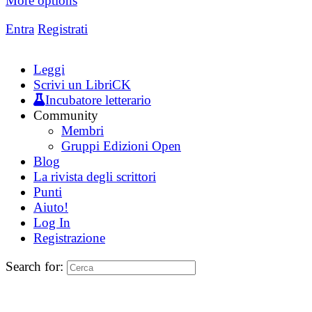
More options
Entra
Registrati
Leggi
Scrivi un LibriCK
Incubatore letterario
Community
Membri
Gruppi Edizioni Open
Blog
La rivista degli scrittori
Punti
Aiuto!
Log In
Registrazione
Search for: