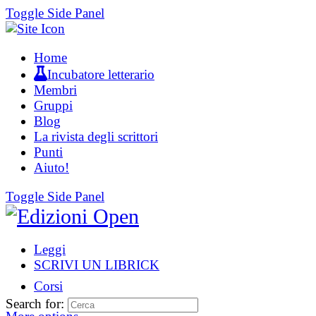
Toggle Side Panel
Home
Incubatore letterario
Membri
Gruppi
Blog
La rivista degli scrittori
Punti
Aiuto!
Toggle Side Panel
Leggi
SCRIVI UN LIBRICK
Corsi
Search for: