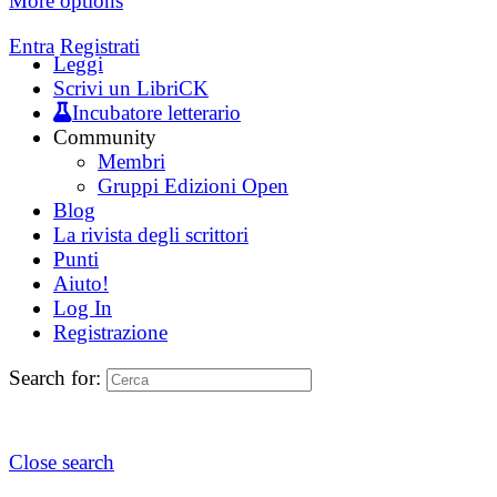
More options
Entra
Registrati
Leggi
Scrivi un LibriCK
Incubatore letterario
Community
Membri
Gruppi Edizioni Open
Blog
La rivista degli scrittori
Punti
Aiuto!
Log In
Registrazione
Search for:
Close search