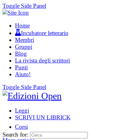
Toggle Side Panel
Home
Incubatore letterario
Membri
Gruppi
Blog
La rivista degli scrittori
Punti
Aiuto!
Toggle Side Panel
Leggi
SCRIVI UN LIBRICK
Corsi
Search for: