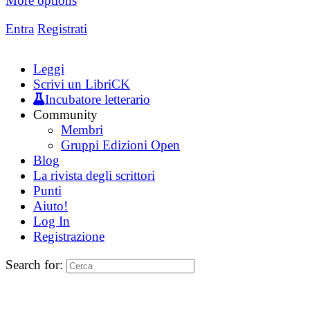
More options
Entra
Registrati
Leggi
Scrivi un LibriCK
Incubatore letterario
Community
Membri
Gruppi Edizioni Open
Blog
La rivista degli scrittori
Punti
Aiuto!
Log In
Registrazione
Search for: