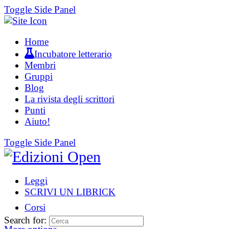
Toggle Side Panel
Home
Incubatore letterario
Membri
Gruppi
Blog
La rivista degli scrittori
Punti
Aiuto!
Toggle Side Panel
Leggi
SCRIVI UN LIBRICK
Corsi
Search for: