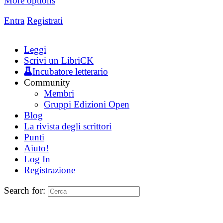
More options
Entra
Registrati
Leggi
Scrivi un LibriCK
Incubatore letterario
Community
Membri
Gruppi Edizioni Open
Blog
La rivista degli scrittori
Punti
Aiuto!
Log In
Registrazione
Search for: