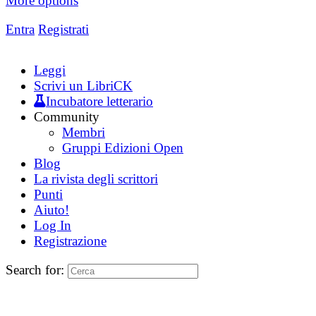
More options
Entra
Registrati
Leggi
Scrivi un LibriCK
Incubatore letterario
Community
Membri
Gruppi Edizioni Open
Blog
La rivista degli scrittori
Punti
Aiuto!
Log In
Registrazione
Search for: