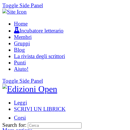
Toggle Side Panel
Home
Incubatore letterario
Membri
Gruppi
Blog
La rivista degli scrittori
Punti
Aiuto!
Toggle Side Panel
Leggi
SCRIVI UN LIBRICK
Corsi
Search for: