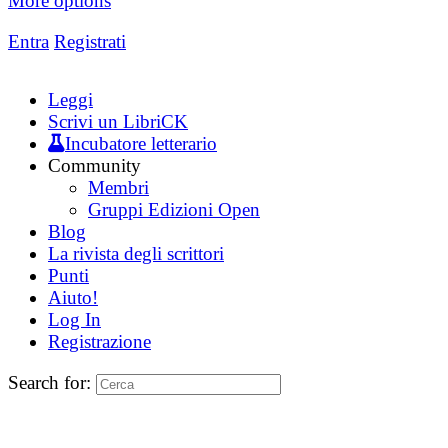
More options
Entra
Registrati
Leggi
Scrivi un LibriCK
Incubatore letterario
Community
Membri
Gruppi Edizioni Open
Blog
La rivista degli scrittori
Punti
Aiuto!
Log In
Registrazione
Search for: