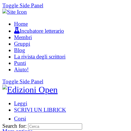
Toggle Side Panel
Home
Incubatore letterario
Membri
Gruppi
Blog
La rivista degli scrittori
Punti
Aiuto!
Toggle Side Panel
Leggi
SCRIVI UN LIBRICK
Corsi
Search for: