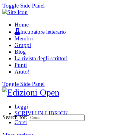
Toggle Side Panel
Home
Incubatore letterario
Membri
Gruppi
Blog
La rivista degli scrittori
Punti
Aiuto!
Toggle Side Panel
Leggi
SCRIVI UN LIBRICK
Search for:
Corsi