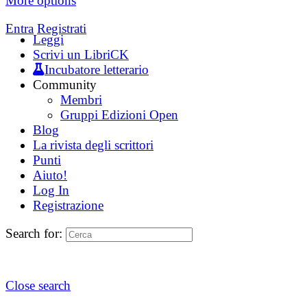
More options
Entra
Registrati
Leggi
Scrivi un LibriCK
Incubatore letterario
Community
Membri
Gruppi Edizioni Open
Blog
La rivista degli scrittori
Punti
Aiuto!
Log In
Registrazione
Search for:
Close search