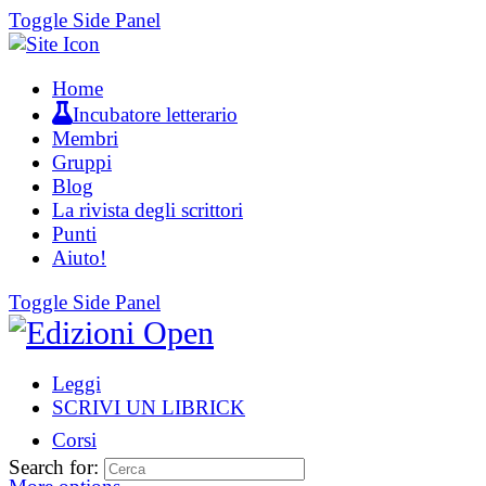
Toggle Side Panel
Home
Incubatore letterario
Membri
Gruppi
Blog
La rivista degli scrittori
Punti
Aiuto!
Toggle Side Panel
Leggi
SCRIVI UN LIBRICK
Corsi
Search for: