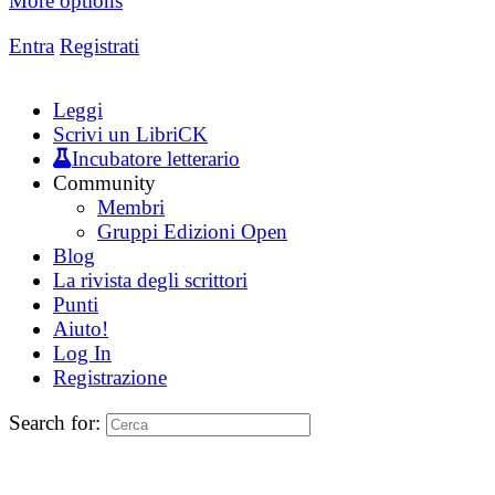
More options
Entra
Registrati
Leggi
Scrivi un LibriCK
Incubatore letterario
Community
Membri
Gruppi Edizioni Open
Blog
La rivista degli scrittori
Punti
Aiuto!
Log In
Registrazione
Search for: