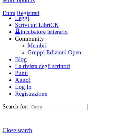
More options
Entra
Registrati
Leggi
Scrivi un LibriCK
Incubatore letterario
Community
Membri
Gruppi Edizioni Open
Blog
La rivista degli scrittori
Punti
Aiuto!
Log In
Registrazione
Search for:
Close search