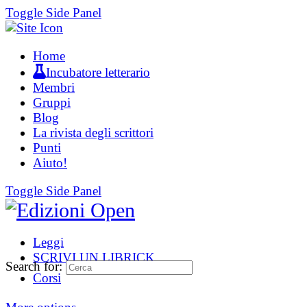
Toggle Side Panel
Home
Incubatore letterario
Membri
Gruppi
Blog
La rivista degli scrittori
Punti
Aiuto!
Toggle Side Panel
Leggi
SCRIVI UN LIBRICK
Search for:
Corsi