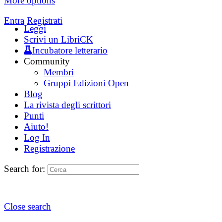
More options
Entra
Registrati
Leggi
Scrivi un LibriCK
Incubatore letterario
Community
Membri
Gruppi Edizioni Open
Blog
La rivista degli scrittori
Punti
Aiuto!
Log In
Registrazione
Search for:
Close search