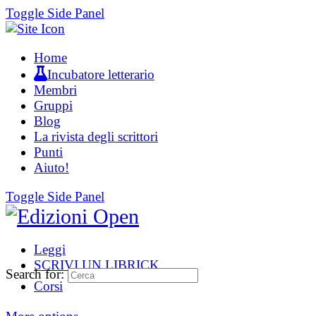
Toggle Side Panel
Home
Incubatore letterario
Membri
Gruppi
Blog
La rivista degli scrittori
Punti
Aiuto!
Toggle Side Panel
Leggi
SCRIVI UN LIBRICK
Search for:
Corsi