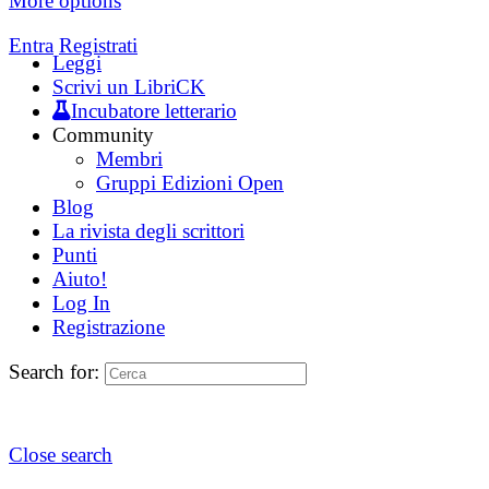
More options
Entra
Registrati
Leggi
Scrivi un LibriCK
Incubatore letterario
Community
Membri
Gruppi Edizioni Open
Blog
La rivista degli scrittori
Punti
Aiuto!
Log In
Registrazione
Search for:
Close search