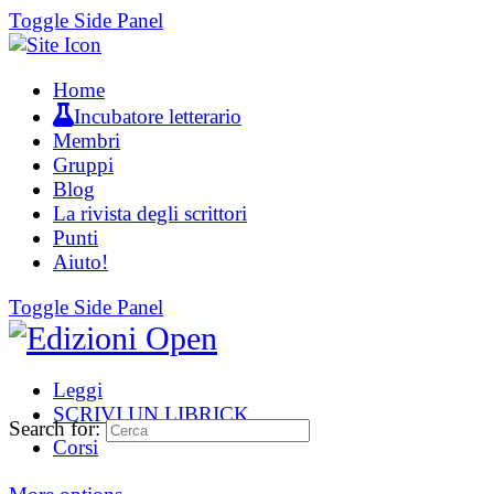
Toggle Side Panel
Home
Incubatore letterario
Membri
Gruppi
Blog
La rivista degli scrittori
Punti
Aiuto!
Toggle Side Panel
Leggi
SCRIVI UN LIBRICK
Search for:
Corsi