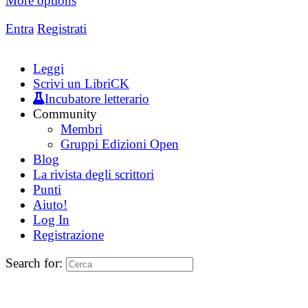
More options
Entra
Registrati
Leggi
Scrivi un LibriCK
Incubatore letterario
Community
Membri
Gruppi Edizioni Open
Blog
La rivista degli scrittori
Punti
Aiuto!
Log In
Registrazione
Search for: