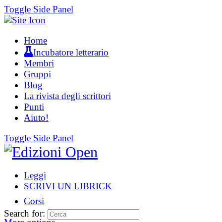
Toggle Side Panel
Home
Incubatore letterario
Membri
Gruppi
Blog
La rivista degli scrittori
Punti
Aiuto!
Toggle Side Panel
Leggi
SCRIVI UN LIBRICK
Corsi
Search for: