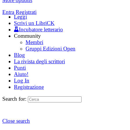
More options
Entra
Registrati
Leggi
Scrivi un LibriCK
Incubatore letterario
Community
Membri
Gruppi Edizioni Open
Blog
La rivista degli scrittori
Punti
Aiuto!
Log In
Registrazione
Search for:
Close search