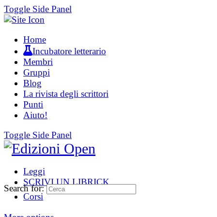
Toggle Side Panel
Home
Incubatore letterario
Membri
Gruppi
Blog
La rivista degli scrittori
Punti
Aiuto!
Toggle Side Panel
Leggi
SCRIVI UN LIBRICK
Search for:
Corsi