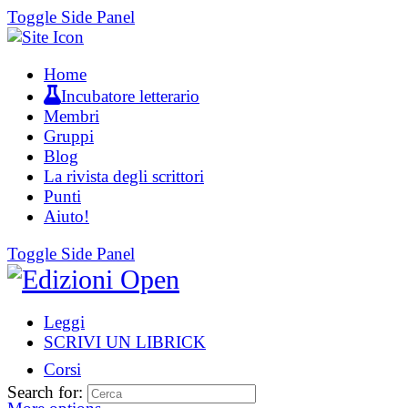
Toggle Side Panel
Home
Incubatore letterario
Membri
Gruppi
Blog
La rivista degli scrittori
Punti
Aiuto!
Toggle Side Panel
Leggi
SCRIVI UN LIBRICK
Corsi
Search for: