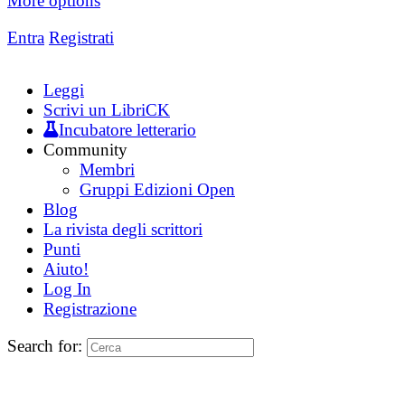
More options
Entra
Registrati
Leggi
Scrivi un LibriCK
Incubatore letterario
Community
Membri
Gruppi Edizioni Open
Blog
La rivista degli scrittori
Punti
Aiuto!
Log In
Registrazione
Search for: