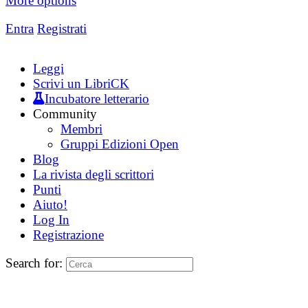
More options
Entra
Registrati
Leggi
Scrivi un LibriCK
Incubatore letterario
Community
Membri
Gruppi Edizioni Open
Blog
La rivista degli scrittori
Punti
Aiuto!
Log In
Registrazione
Search for: