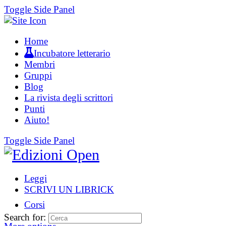
Toggle Side Panel
Home
Incubatore letterario
Membri
Gruppi
Blog
La rivista degli scrittori
Punti
Aiuto!
Toggle Side Panel
Leggi
SCRIVI UN LIBRICK
Corsi
Search for: