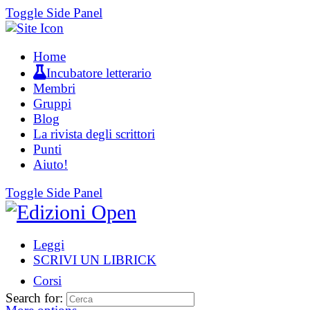
Toggle Side Panel
Home
Incubatore letterario
Membri
Gruppi
Blog
La rivista degli scrittori
Punti
Aiuto!
Toggle Side Panel
Leggi
SCRIVI UN LIBRICK
Corsi
Search for: