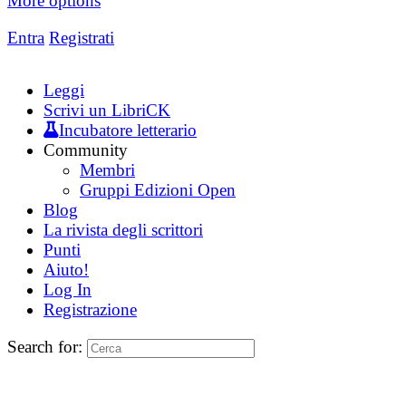
More options
Entra
Registrati
Leggi
Scrivi un LibriCK
Incubatore letterario
Community
Membri
Gruppi Edizioni Open
Blog
La rivista degli scrittori
Punti
Aiuto!
Log In
Registrazione
Search for: