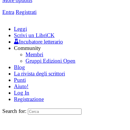
More options
Entra
Registrati
Leggi
Scrivi un LibriCK
Incubatore letterario
Community
Membri
Gruppi Edizioni Open
Blog
La rivista degli scrittori
Punti
Aiuto!
Log In
Registrazione
Search for: