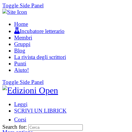
Toggle Side Panel
Home
Incubatore letterario
Membri
Gruppi
Blog
La rivista degli scrittori
Punti
Aiuto!
Toggle Side Panel
Leggi
SCRIVI UN LIBRICK
Corsi
Search for: