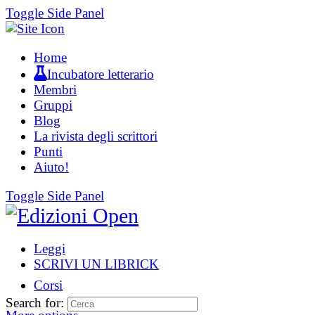
Toggle Side Panel
Home
Incubatore letterario
Membri
Gruppi
Blog
La rivista degli scrittori
Punti
Aiuto!
Toggle Side Panel
Leggi
SCRIVI UN LIBRICK
Corsi
Search for: