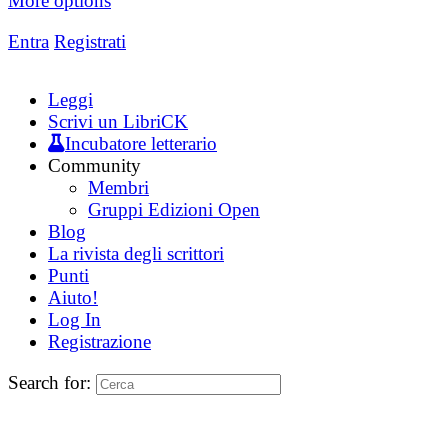
More options
Entra
Registrati
Leggi
Scrivi un LibriCK
Incubatore letterario
Community
Membri
Gruppi Edizioni Open
Blog
La rivista degli scrittori
Punti
Aiuto!
Log In
Registrazione
Search for: