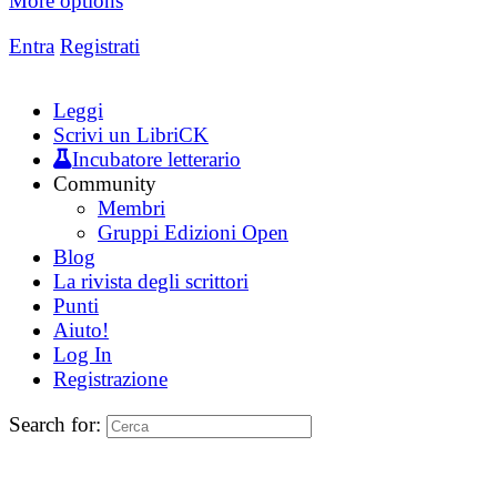
More options
Entra
Registrati
Leggi
Scrivi un LibriCK
Incubatore letterario
Community
Membri
Gruppi Edizioni Open
Blog
La rivista degli scrittori
Punti
Aiuto!
Log In
Registrazione
Search for: