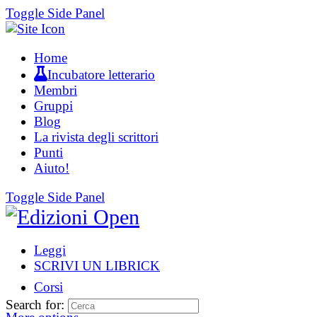
Toggle Side Panel
Home
Incubatore letterario
Membri
Gruppi
Blog
La rivista degli scrittori
Punti
Aiuto!
Toggle Side Panel
Leggi
SCRIVI UN LIBRICK
Corsi
Search for: