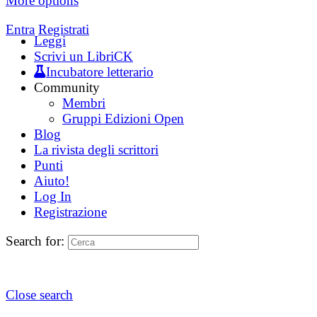
More options
Entra
Registrati
Leggi
Scrivi un LibriCK
Incubatore letterario
Community
Membri
Gruppi Edizioni Open
Blog
La rivista degli scrittori
Punti
Aiuto!
Log In
Registrazione
Search for:
Close search