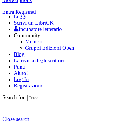
More options
Entra
Registrati
Leggi
Scrivi un LibriCK
Incubatore letterario
Community
Membri
Gruppi Edizioni Open
Blog
La rivista degli scrittori
Punti
Aiuto!
Log In
Registrazione
Search for:
Close search