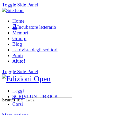
Toggle Side Panel
Home
Incubatore letterario
Membri
Gruppi
Blog
La rivista degli scrittori
Punti
Aiuto!
Toggle Side Panel
Leggi
SCRIVI UN LIBRICK
Search for:
Corsi