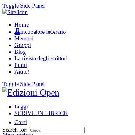
Toggle Side Panel
Home
Incubatore letterario
Membri
Gruppi
Blog
La rivista degli scrittori
Punti
Aiuto!
Toggle Side Panel
Leggi
SCRIVI UN LIBRICK
Corsi
Search for: