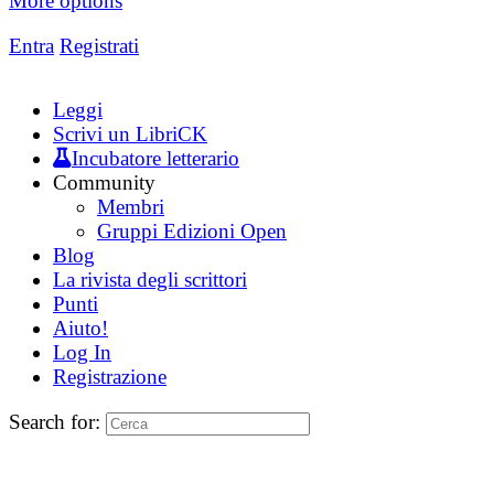
More options
Entra
Registrati
Leggi
Scrivi un LibriCK
Incubatore letterario
Community
Membri
Gruppi Edizioni Open
Blog
La rivista degli scrittori
Punti
Aiuto!
Log In
Registrazione
Search for: