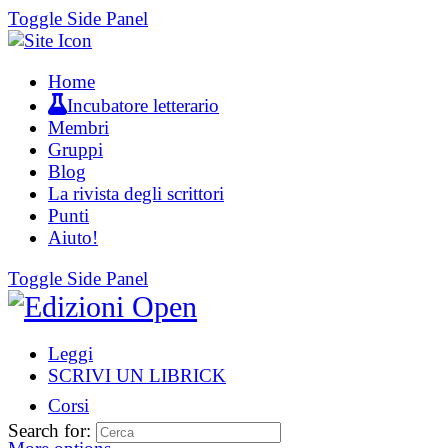
Toggle Side Panel
Home
Incubatore letterario
Membri
Gruppi
Blog
La rivista degli scrittori
Punti
Aiuto!
Toggle Side Panel
Leggi
SCRIVI UN LIBRICK
Corsi
Search for: