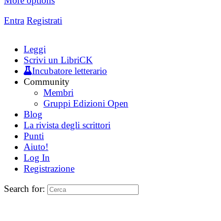
More options
Entra
Registrati
Leggi
Scrivi un LibriCK
Incubatore letterario
Community
Membri
Gruppi Edizioni Open
Blog
La rivista degli scrittori
Punti
Aiuto!
Log In
Registrazione
Search for: