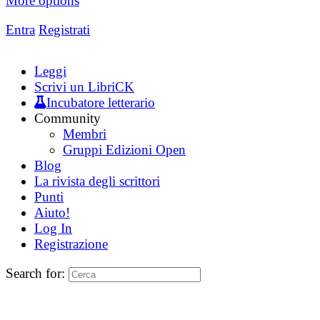
More options
Entra
Registrati
Leggi
Scrivi un LibriCK
Incubatore letterario
Community
Membri
Gruppi Edizioni Open
Blog
La rivista degli scrittori
Punti
Aiuto!
Log In
Registrazione
Search for: