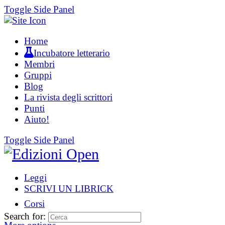
Toggle Side Panel
Home
Incubatore letterario
Membri
Gruppi
Blog
La rivista degli scrittori
Punti
Aiuto!
Toggle Side Panel
Leggi
SCRIVI UN LIBRICK
Corsi
Search for: