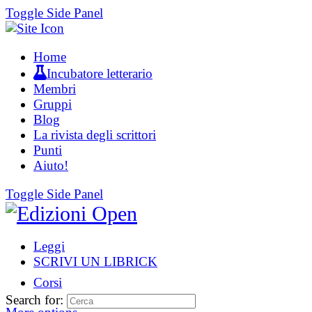
Toggle Side Panel
Home
Incubatore letterario
Membri
Gruppi
Blog
La rivista degli scrittori
Punti
Aiuto!
Toggle Side Panel
Leggi
SCRIVI UN LIBRICK
Corsi
Search for: