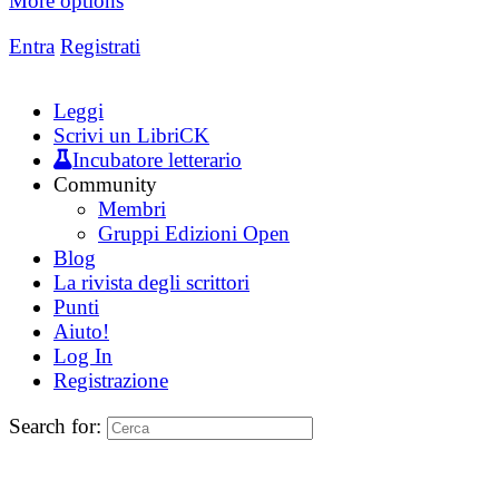
More options
Entra
Registrati
Leggi
Scrivi un LibriCK
Incubatore letterario
Community
Membri
Gruppi Edizioni Open
Blog
La rivista degli scrittori
Punti
Aiuto!
Log In
Registrazione
Search for: