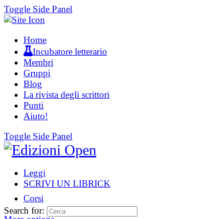
Toggle Side Panel
Home
Incubatore letterario
Membri
Gruppi
Blog
La rivista degli scrittori
Punti
Aiuto!
Toggle Side Panel
Leggi
SCRIVI UN LIBRICK
Corsi
Search for: