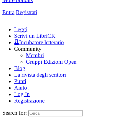
More options
Entra
Registrati
Leggi
Scrivi un LibriCK
Incubatore letterario
Community
Membri
Gruppi Edizioni Open
Blog
La rivista degli scrittori
Punti
Aiuto!
Log In
Registrazione
Search for: