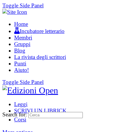
Toggle Side Panel
Home
Incubatore letterario
Membri
Gruppi
Blog
La rivista degli scrittori
Punti
Aiuto!
Toggle Side Panel
Leggi
SCRIVI UN LIBRICK
Search for:
Corsi