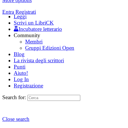
More options
Entra
Registrati
Leggi
Scrivi un LibriCK
Incubatore letterario
Community
Membri
Gruppi Edizioni Open
Blog
La rivista degli scrittori
Punti
Aiuto!
Log In
Registrazione
Search for:
Close search