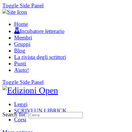
Toggle Side Panel
Home
Incubatore letterario
Membri
Gruppi
Blog
La rivista degli scrittori
Punti
Aiuto!
Toggle Side Panel
Leggi
SCRIVI UN LIBRICK
Search for:
Corsi