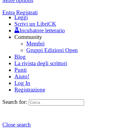
More options
Entra
Registrati
Leggi
Scrivi un LibriCK
Incubatore letterario
Community
Membri
Gruppi Edizioni Open
Blog
La rivista degli scrittori
Punti
Aiuto!
Log In
Registrazione
Search for:
Close search