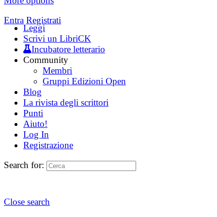
More options
Entra
Registrati
Leggi
Scrivi un LibriCK
Incubatore letterario
Community
Membri
Gruppi Edizioni Open
Blog
La rivista degli scrittori
Punti
Aiuto!
Log In
Registrazione
Search for:
Close search