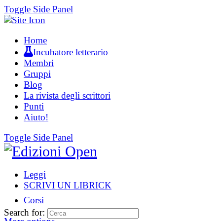
Toggle Side Panel
Home
Incubatore letterario
Membri
Gruppi
Blog
La rivista degli scrittori
Punti
Aiuto!
Toggle Side Panel
Leggi
SCRIVI UN LIBRICK
Corsi
Search for: