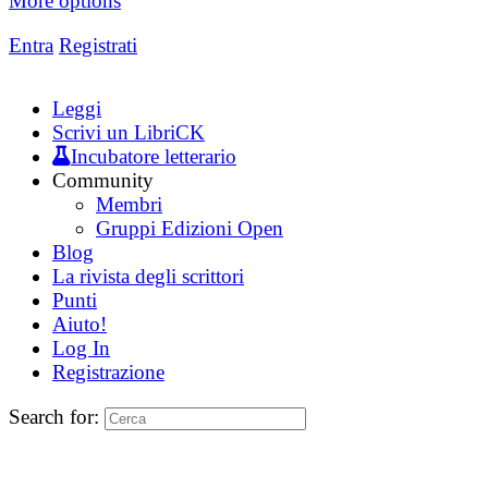
More options
Entra
Registrati
Leggi
Scrivi un LibriCK
Incubatore letterario
Community
Membri
Gruppi Edizioni Open
Blog
La rivista degli scrittori
Punti
Aiuto!
Log In
Registrazione
Search for: