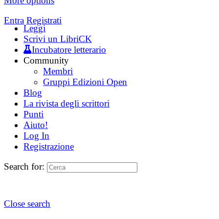
More options
Entra
Registrati
Leggi
Scrivi un LibriCK
Incubatore letterario
Community
Membri
Gruppi Edizioni Open
Blog
La rivista degli scrittori
Punti
Aiuto!
Log In
Registrazione
Search for:
Close search