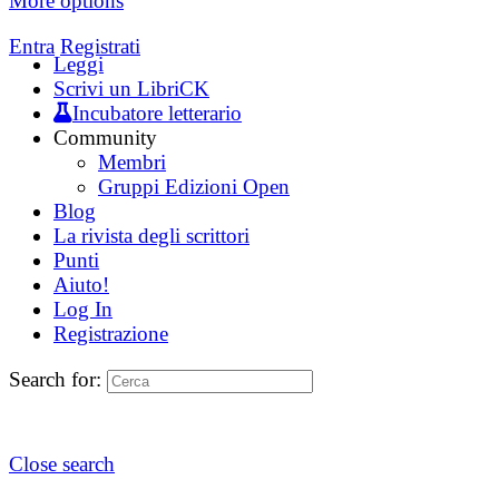
More options
Entra
Registrati
Leggi
Scrivi un LibriCK
Incubatore letterario
Community
Membri
Gruppi Edizioni Open
Blog
La rivista degli scrittori
Punti
Aiuto!
Log In
Registrazione
Search for:
Close search